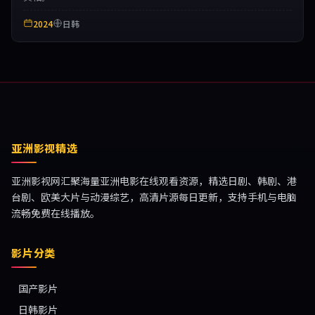
2024
日韩
亚洲影视精选
亚洲影视网汇聚海量亚洲电影在线观看资源，精选日剧、韩剧、港
台剧、欧美大片与动漫综艺，高清片源每日更新，支持手机与电脑
流畅免费在线播放。
影片分类
国产影片
日韩影片