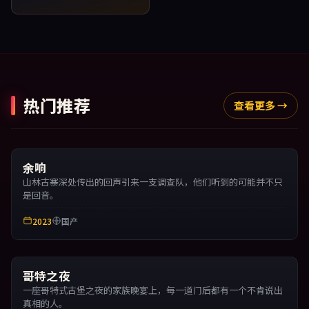
热门推荐
查看更多
→
余响
山林古寨深处传出的回声引来一支调查队，他们听到的可能并不只
是回音。
2023
国产
哥特之夜
一座哥特式古堡之夜的家族晚宴上，每一道门后都有一个不肯说出
真相的人。