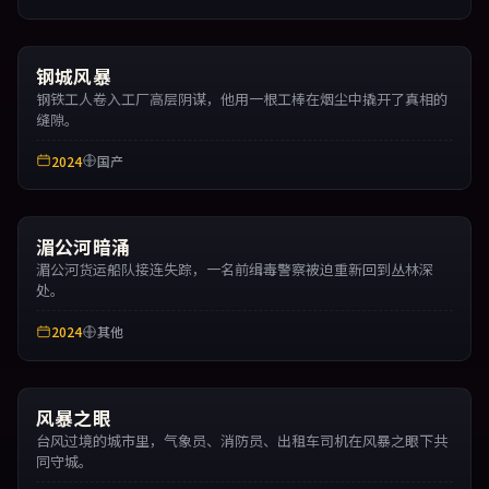
钢城风暴
钢铁工人卷入工厂高层阴谋，他用一根工棒在烟尘中撬开了真相的
缝隙。
2024
国产
湄公河暗涌
湄公河货运船队接连失踪，一名前缉毒警察被迫重新回到丛林深
处。
2024
其他
风暴之眼
台风过境的城市里，气象员、消防员、出租车司机在风暴之眼下共
同守城。