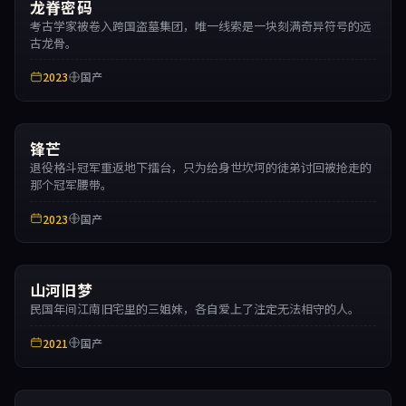
龙脊密码
考古学家被卷入跨国盗墓集团，唯一线索是一块刻满奇异符号的远
古龙骨。
2023
国产
锋芒
退役格斗冠军重返地下擂台，只为给身世坎坷的徒弟讨回被抢走的
那个冠军腰带。
2023
国产
山河旧梦
民国年间江南旧宅里的三姐妹，各自爱上了注定无法相守的人。
2021
国产