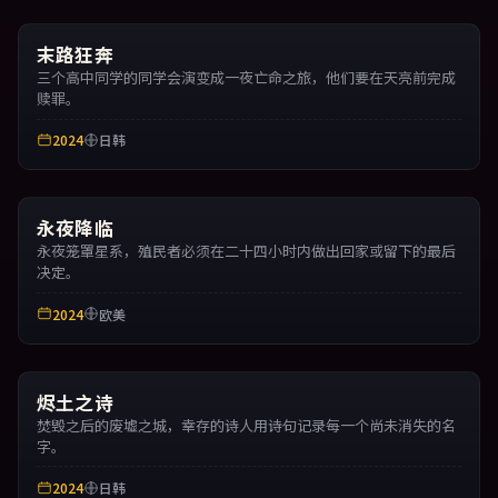
末路狂奔
三个高中同学的同学会演变成一夜亡命之旅，他们要在天亮前完成
赎罪。
2024
日韩
永夜降临
永夜笼罩星系，殖民者必须在二十四小时内做出回家或留下的最后
决定。
2024
欧美
烬土之诗
焚毁之后的废墟之城，幸存的诗人用诗句记录每一个尚未消失的名
字。
2024
日韩