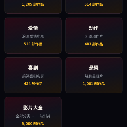
1,205
部作品
514
部作品
爱情
动作
浪漫爱情电影
刺激动作片
528
部作品
483
部作品
喜剧
悬疑
搞笑喜剧电影
烧脑悬疑片
484
部作品
1,001
部作品
影片大全
全部分类 · 一站浏览
5,000
部作品