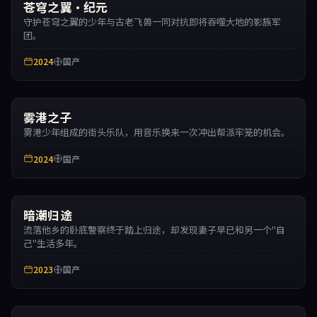
苍穹之翼·纪元
守护苍穹之翼的少年与古老飞兽一同对抗即将吞噬大地的影族军
团。
2024
国产
雾港之子
雾港少年组成的街头乐队，用音乐换来一次冲出帮派牢笼的机会。
2024
国产
暗潮归途
流落他乡的卧底警察终于踏上归途，却发现妻子早已和另一个"自
己"生活多年。
2023
国产