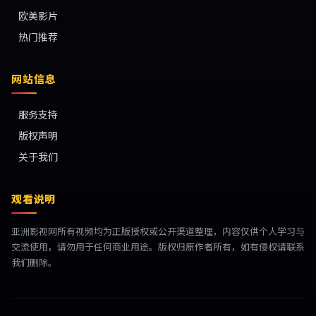
欧美影片
热门推荐
网站信息
服务支持
版权声明
关于我们
观看说明
亚洲影视网所有视频均为正版授权或公开渠道整理，内容仅供个人学习与
交流使用，请勿用于任何商业用途。版权归原作者所有，如有侵权请联系
我们删除。